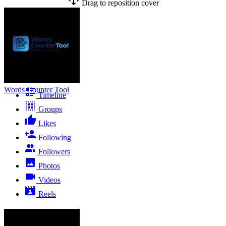
Drag to reposition cover
Words Counter Tool
Timeline
Groups
Likes
Following
Followers
Photos
Videos
Reels