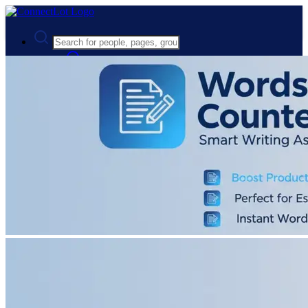
Advanced Search
Guest
Login
Register
Night mode